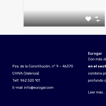
Eurogar
Con más 
Pza. de la Constitución, nº 9 – 46370
en el sec
CHIVA (Valencia)
combina pr
Telf:
962 520 101
profundo c
E-mail:
info@eurogar.com
Leer más…