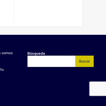
En Venta
156.000€
s somos
Búsqueda
Buscar:
to