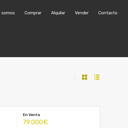
os
Comprar
Alquilar
Vender
Contacto
s somos
Comprar
Alquilar
Vender
Contacto
En Venta
79.000€