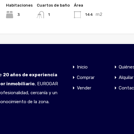
Habitaciones
Cuartos de baño
Área
m2
3
144
1
Chalet en Turis
CHALET ORIGEN EN VENTA EN…
Inicio
Quiéne
Habitaciones
Cuartos de baño
Área
de
20 años de experiencia
Comprar
Alquilar
m2
3
700
1
tor inmobiliario
, EUROGAR
Vender
Contac
ofesionalidad, cercanía y un
onocimiento de la zona.
1
2
3
4
5