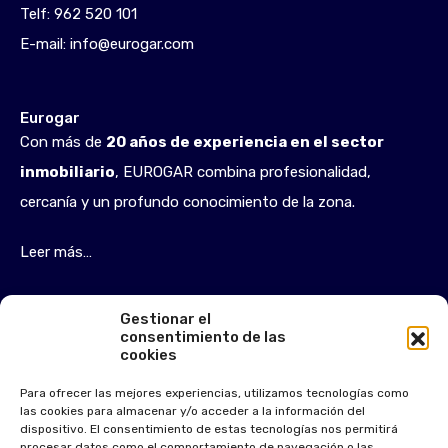
Telf:
962 520 101
E-mail:
info@eurogar.com
Eurogar
Con más de
20 años de experiencia en el sector
inmobiliario
, EUROGAR combina profesionalidad,
cercanía y un profundo conocimiento de la zona.
Leer más…
Gestionar el
Inicio
consentimiento de las
cookies
Quiénes somos
Comprar
Para ofrecer las mejores experiencias, utilizamos tecnologías como
las cookies para almacenar y/o acceder a la información del
Alquilar
dispositivo. El consentimiento de estas tecnologías nos permitirá
procesar datos como el comportamiento de navegación o las