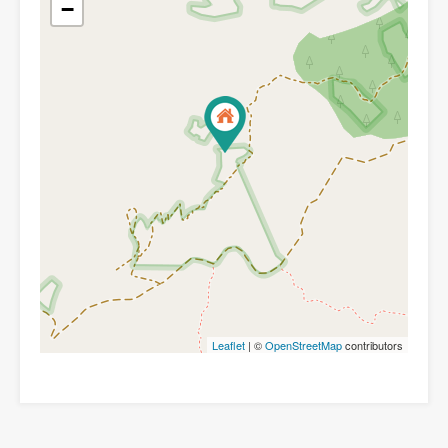
−
Leaflet
| ©
OpenStreetMap
contributors