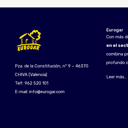
Eurogar
Con más 
en el sec
combina pr
profundo c
Pza. de la Constitución, nº 9 – 46370
CHIVA (Valencia)
Leer más…
Telf:
962 520 101
E-mail:
info@eurogar.com