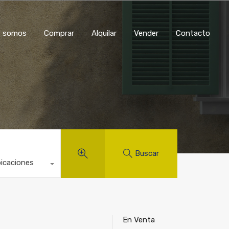
os
Comprar
Alquilar
Vender
Contacto
s somos
Comprar
Alquilar
Vender
Contacto
Buscar
bicaciones
En Venta