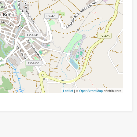
Leaflet
| ©
OpenStreetMap
contributors