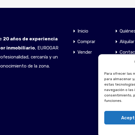
Inicio
Quiéne
de
20 años de experiencia
Comprar
Alquilar
tor inmobiliario
, EUROGAR
Vender
Contac
ofesionalidad, cercanía y un
onocimiento de la zona.
Para ofrecer las 
para almacenar y/
estas tecnología
navegación o las i
consentimiento, p
funciones.
Acept