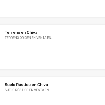
Terreno en Chiva
TERRENO ORIGEN EN VENTA EN…
Suelo Rústico en Chiva
SUELO RÚSTICO EN VENTA EN…