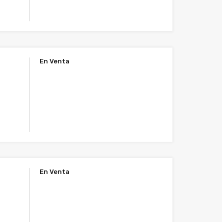
En Venta
En Venta