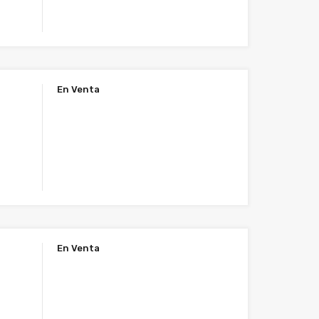
En Venta
En Venta