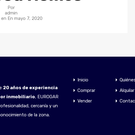
Por
admin
o en En
mayo 7, 2020
Inicio
Quiéne
de
20 años de experiencia
Comprar
Alquilar
tor inmobiliario
, EUROGAR
Vender
Contac
ofesionalidad, cercanía y un
onocimiento de la zona.