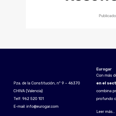
Publicad
Eurogar
Con más 
Pza. de la Constitución, nº 9 – 46370
en el sec
CHIVA (Valencia)
combina pr
Telf:
962 520 101
profundo c
E-mail:
info@eurogar.com
Leer más…