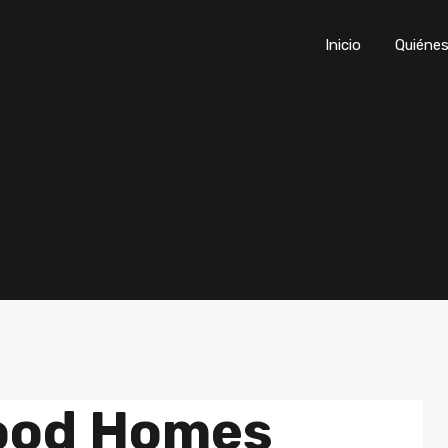
Inicio
Quiénes som
Inicio
Quiéne
ood Homes