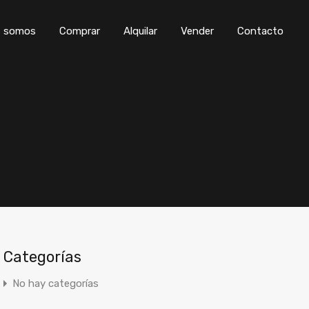
os
Comprar
Alquilar
Vender
Contacto
s somos
Comprar
Alquilar
Vender
Contacto
Categorías
No hay categorías